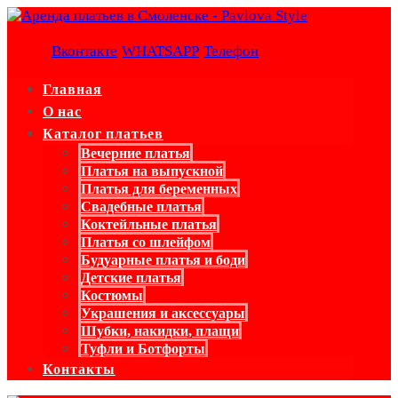
Вконтакте
WHATSAPP
Телефон
Главная
О нас
Каталог платьев
Вечерние платья
Платья на выпускной
Платья для беременных
Свадебные платья
Коктейльные платья
Платья со шлейфом
Будуарные платья и боди
Детские платья
Костюмы
Украшения и аксессуары
Шубки, накидки, плащи
Туфли и Ботфорты
Контакты