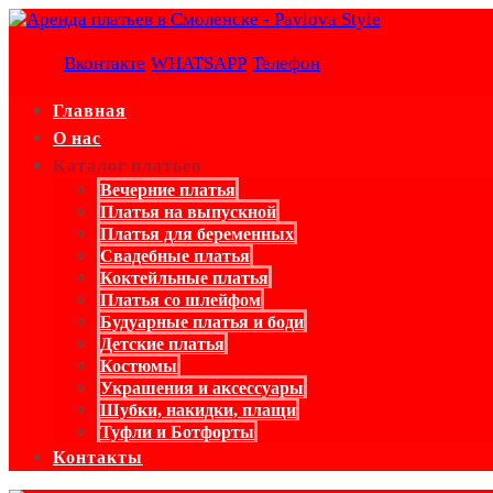
Вконтакте
WHATSAPP
Телефон
Главная
О нас
Каталог платьев
Вечерние платья
Платья на выпускной
Платья для беременных
Свадебные платья
Коктейльные платья
Платья со шлейфом
Будуарные платья и боди
Детские платья
Костюмы
Украшения и аксессуары
Шубки, накидки, плащи
Туфли и Ботфорты
Контакты