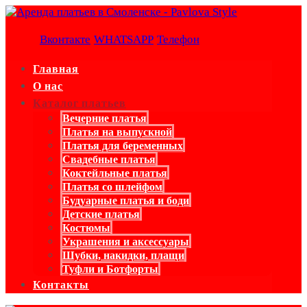
Вконтакте
WHATSAPP
Телефон
Главная
О нас
Каталог платьев
Вечерние платья
Платья на выпускной
Платья для беременных
Свадебные платья
Коктейльные платья
Платья со шлейфом
Будуарные платья и боди
Детские платья
Костюмы
Украшения и аксессуары
Шубки, накидки, плащи
Туфли и Ботфорты
Контакты