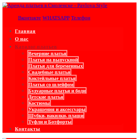
Вконтакте
WHATSAPP
Телефон
Главная
О нас
Каталог платьев
Вечерние платья
Платья на выпускной
Платья для беременных
Свадебные платья
Коктейльные платья
Платья со шлейфом
Будуарные платья и боди
Детские платья
Костюмы
Украшения и аксессуары
Шубки, накидки, плащи
Туфли и Ботфорты
Контакты