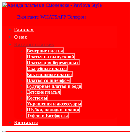
Вконтакте
WHATSAPP
Телефон
Главная
О нас
Каталог платьев
Вечерние платья
Платья на выпускной
Платья для беременных
Свадебные платья
Коктейльные платья
Платья со шлейфом
Будуарные платья и боди
Детские платья
Костюмы
Украшения и аксессуары
Шубки, накидки, плащи
Туфли и Ботфорты
Контакты