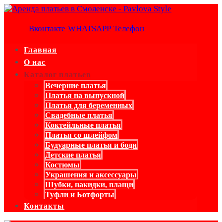
Вконтакте
WHATSAPP
Телефон
Главная
О нас
Каталог платьев
Вечерние платья
Платья на выпускной
Платья для беременных
Свадебные платья
Коктейльные платья
Платья со шлейфом
Будуарные платья и боди
Детские платья
Костюмы
Украшения и аксессуары
Шубки, накидки, плащи
Туфли и Ботфорты
Контакты