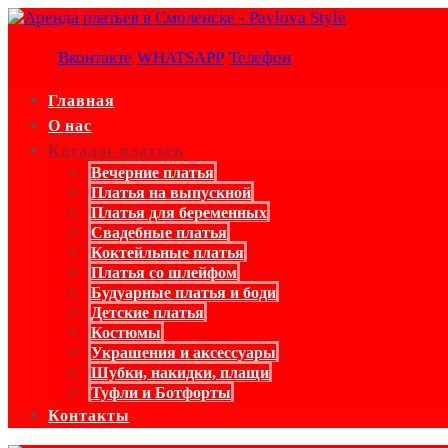
Вконтакте
WHATSAPP
Телефон
Главная
О нас
Каталог платьев
Вечерние платья
Платья на выпускной
Платья для беременных
Свадебные платья
Коктейльные платья
Платья со шлейфом
Будуарные платья и боди
Детские платья
Костюмы
Украшения и аксессуары
Шубки, накидки, плащи
Туфли и Ботфорты
Контакты