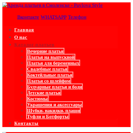
Вконтакте
WHATSAPP
Телефон
Главная
О нас
Каталог платьев
Вечерние платья
Платья на выпускной
Платья для беременных
Свадебные платья
Коктейльные платья
Платья со шлейфом
Будуарные платья и боди
Детские платья
Костюмы
Украшения и аксессуары
Шубки, накидки, плащи
Туфли и Ботфорты
Контакты