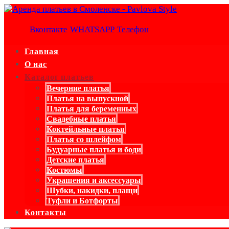
Вконтакте
WHATSAPP
Телефон
Главная
О нас
Каталог платьев
Вечерние платья
Платья на выпускной
Платья для беременных
Свадебные платья
Коктейльные платья
Платья со шлейфом
Будуарные платья и боди
Детские платья
Костюмы
Украшения и аксессуары
Шубки, накидки, плащи
Туфли и Ботфорты
Контакты