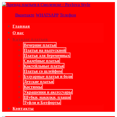
Вконтакте
WHATSAPP
Телефон
Главная
О нас
Каталог платьев
Вечерние платья
Платья на выпускной
Платья для беременных
Свадебные платья
Коктейльные платья
Платья со шлейфом
Будуарные платья и боди
Детские платья
Костюмы
Украшения и аксессуары
Шубки, накидки, плащи
Туфли и Ботфорты
Контакты