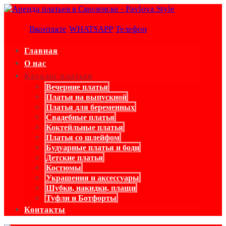
Вконтакте
WHATSAPP
Телефон
Главная
О нас
Каталог платьев
Вечерние платья
Платья на выпускной
Платья для беременных
Свадебные платья
Коктейльные платья
Платья со шлейфом
Будуарные платья и боди
Детские платья
Костюмы
Украшения и аксессуары
Шубки, накидки, плащи
Туфли и Ботфорты
Контакты