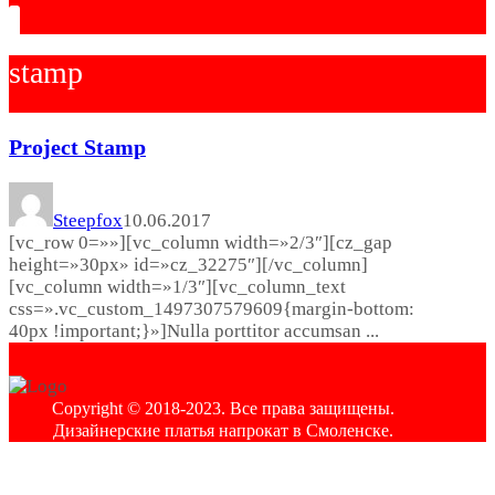
stamp
Project Stamp
Steepfox
10.06.2017
[vc_row 0=»»][vc_column width=»2/3″][cz_gap
height=»30px» id=»cz_32275″][/vc_column]
[vc_column width=»1/3″][vc_column_text
css=».vc_custom_1497307579609{margin-bottom:
40px !important;}»]Nulla porttitor accumsan ...
Copyright © 2018-2023. Все права защищены.
Дизайнерские платья напрокат в Смоленске.