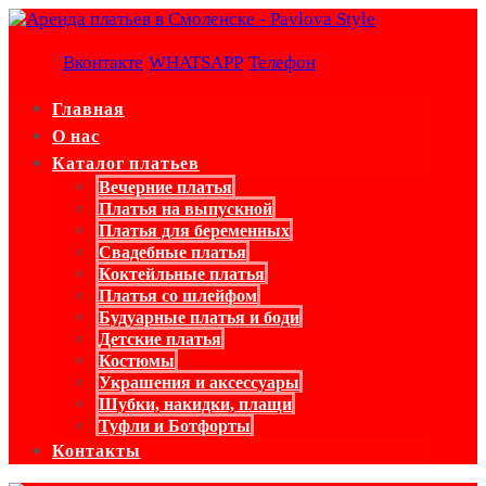
Вконтакте
WHATSAPP
Телефон
Главная
О нас
Каталог платьев
Вечерние платья
Платья на выпускной
Платья для беременных
Свадебные платья
Коктейльные платья
Платья со шлейфом
Будуарные платья и боди
Детские платья
Костюмы
Украшения и аксессуары
Шубки, накидки, плащи
Туфли и Ботфорты
Контакты